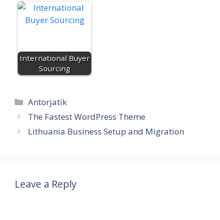
p
g
n
o
p
m
c
e
er
k
p
o
m
International Buyer
Sourcing
Categories
Antorjatik
The Fastest WordPress Theme
Lithuania Business Setup and Migration
Leave a Reply