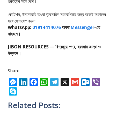
গুরুত্বের সঙ্গে দেখি।
কোটেশন, ইনকোয়ারি অথবা ব্যবসায়িক সহযোগিতার জন্য আজই আমাদের
সঙ্গে যোগাযোগ করুন
WhatsApp:
01914414076
অথবা
Messenger
-এর
মাধ্যমে।
JIBON RESOURCES — বিশ্বজুড়ে পণ্য, ব্যবসায় আস্থা ও
উন্নয়ন।
Share
M
Li
F
W
T
X
G
O
Vi
e
n
ac
h
el
m
ut
b
S
ss
k
e
at
e
ai
lo
er
k
Related Posts:
e
e
b
s
gr
l
o
y
n
dI
o
A
a
k.