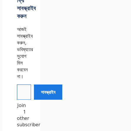
ফ্রি
সাবস্ক্রাইব
করুন
আজই
সাবস্ক্রাইব
করুন,
ভবিষ্যতের
সুযোগ
মিস
করবেন
না।
আপনার ইমেইল টেক্সট করুন
সাবস্ক্রাইব
Join
1
other
subscriber