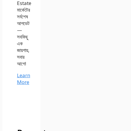
Estate
মার্কেটের
সর্বশেষ
আপডেট
—
সবকিছু
এক
জায়গায়,
সবার
আগে!
Learn
More