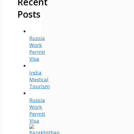
Recent
Posts
Russia
Work
Permit
Visa
India
Medical
Tourism
Russia
Work
Permit
Visa