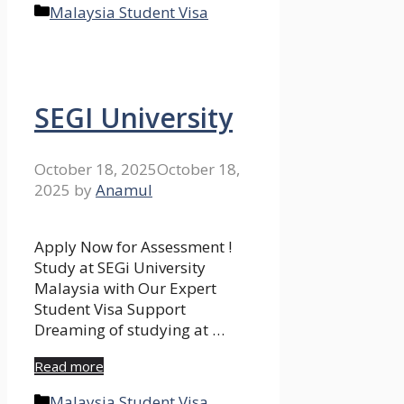
Categories
Malaysia Student Visa
SEGI University
October 18, 2025
October 18,
2025
by
Anamul
Apply Now for Assessment !
Study at SEGi University
Malaysia with Our Expert
Student Visa Support
Dreaming of studying at …
Read more
Categories
Malaysia Student Visa