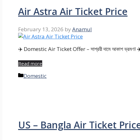
Air Astra Air Ticket Price
February 13, 2026
by
Anamul
✈️ Domestic Air Ticket Offer – সাশ্রয়ী দামে আকাশ ভ্রমণ! ✈️ দে
Read more
Categories
Domestic
US – Bangla Air Ticket Pric