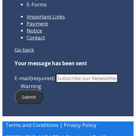
E-Forms
Important Links
Payment
Notice
Contact
Go back
Your message has been sent
E-mail
(required)
Warning
Submit
Terms and Conditions | Privacy Policy