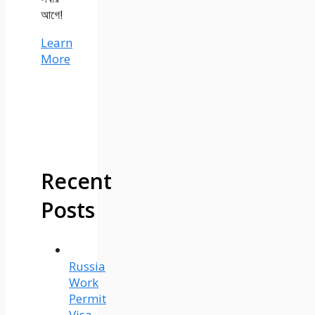
আগে!
Learn
More
Recent
Posts
Russia
Work
Permit
Visa