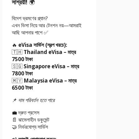
সাশ্রয়ী!
🌍
বিদেশ ভ্রমণের প্ল্যান?
এখন ভিসা নিয়ে আর টেনশন নয়—আমরাই
আছি আপনার পাশে ✅
🔥
eVisa সার্ভিস (স্বল্প খরচে):
🇹🇭
Thailand eVisa – মাত্র
7500 টাকা
🇸🇬
Singapore eVisa – মাত্র
7800 টাকা
🇲🇾
Malaysia eVisa – মাত্র
6500 টাকা
📌
দাম পরিবর্তন হতে পারে
💼 দ্রুত প্রসেস
📄 ঝামেলাহীন ডকুমেন্ট
🤝 নির্ভরযোগ্য সার্ভিস