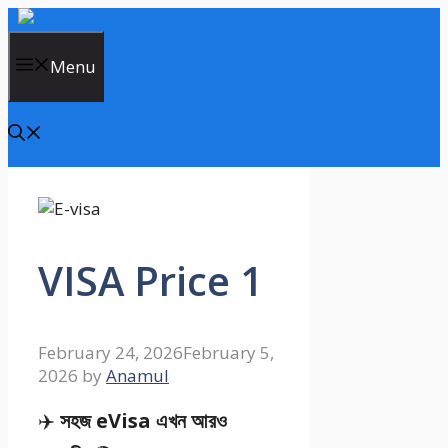
Skip
to
content
Menu
VISA Price 1
February 24, 2026
February 5,
2026
by
Anamul
✈️
সহজ eVisa এখন আরও