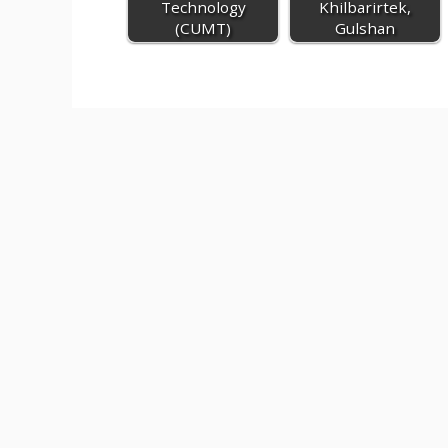
Technology
Khilbarirtek,
(CUMT)
Gulshan