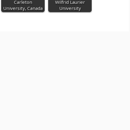
Carleton
Wilfrid Laurier
University, Canada
University