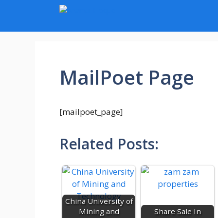
Skip
to
content
MailPoet Page
[mailpoet_page]
Related Posts:
China University of
Mining and
Share Sale In