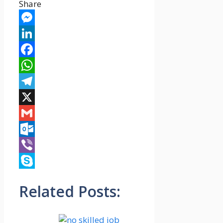
Share
Messenger
LinkedIn
Facebook
WhatsApp
Telegram
X
Gmail
Outlook.com
Viber
Skype
Related Posts: