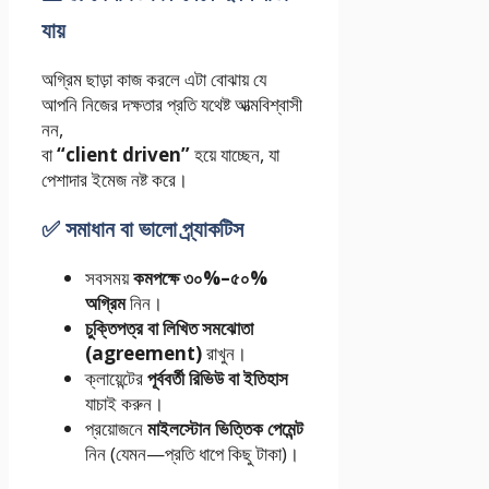
যায়
অগ্রিম ছাড়া কাজ করলে এটা বোঝায় যে
আপনি নিজের দক্ষতার প্রতি যথেষ্ট আত্মবিশ্বাসী
নন,
বা
“client driven”
হয়ে যাচ্ছেন, যা
পেশাদার ইমেজ নষ্ট করে।
✅ সমাধান বা ভালো প্র্যাকটিস
সবসময়
কমপক্ষে ৩০%–৫০%
অগ্রিম
নিন।
চুক্তিপত্র বা লিখিত সমঝোতা
(agreement)
রাখুন।
ক্লায়েন্টের
পূর্ববর্তী রিভিউ বা ইতিহাস
যাচাই করুন।
প্রয়োজনে
মাইলস্টোন ভিত্তিক পেমেন্ট
নিন (যেমন—প্রতি ধাপে কিছু টাকা)।