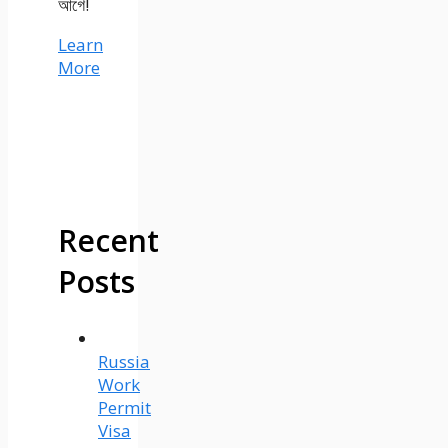
আগে!
Learn
More
Recent
Posts
Russia
Work
Permit
Visa