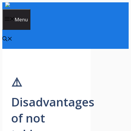
Skip
to
content
Menu
⚠️
Disadvantages
of not