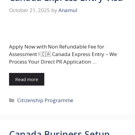
October 21, 2025
by
Anamul
Apply Now with Non Refundable Fee for
Assessment ! 🇨🇦 Canada Express Entry – We
Process Your Direct PR Application …
Read more
Categories
Citizenship Programme
Canada Business Setup