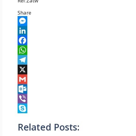
Ref:Zatw
Share
Messenger
LinkedIn
Facebook
WhatsApp
Telegram
X
Gmail
Outlook.com
Viber
Skype
Related Posts: