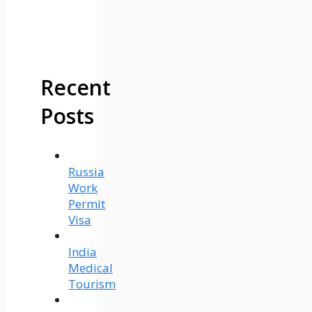
Recent
Posts
Russia
Work
Permit
Visa
India
Medical
Tourism