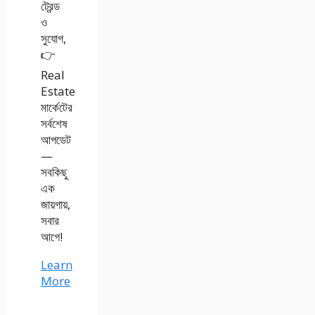
ট্রেন্ড
ও
সুযোগ,
👉
Real
Estate
মার্কেটের
সর্বশেষ
আপডেট
—
সবকিছু
এক
জায়গায়,
সবার
আগে!
Learn
More