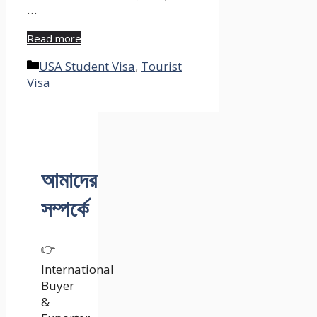
…
Read more
Categories
USA Student Visa
,
Tourist
Visa
আমাদের
সম্পর্কে
👉
International
Buyer
&