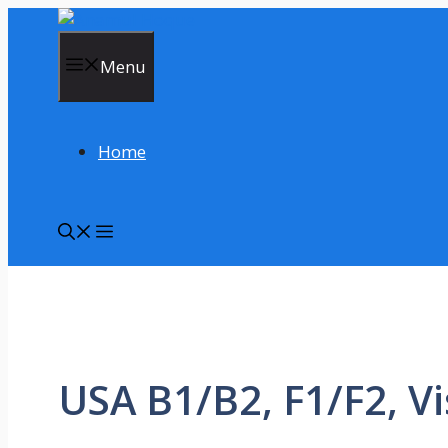
Skip
to
content
Menu
Home
USA B1/B2, F1/F2, V