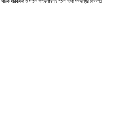
। সঠিক পরিকল্পনা ও সঠিক গাইডলাইনই হলো ভিসা সাফল্যের চাবিকাঠি।