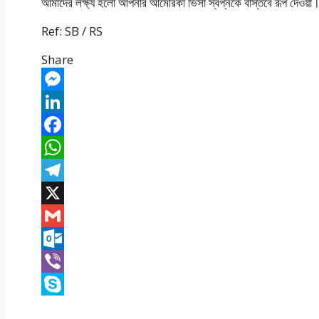
আমাদের লক্ষ্য হলো আপনার আমেরিকা ভিসা স্বপ্নকে বাস্তবে রূপ দেওয়া
Ref: SB / RS
Share
Messenger
LinkedIn
Facebook
WhatsApp
Telegram
X
Gmail
Outlook.com
Viber
Skype