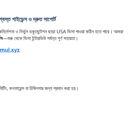
্ত গাইডেন্স ও দ্রুত সাপোর্ট
কনির্দেশনা ও নির্ভুল ডকুমেন্টেশন ছাড়া USA ভিসা পাওয়া কঠিন হতে পারে। আমরা
িস
—শুরু থেকে ভিসা ইন্টারভিউ পর্যন্ত পূর্ণ সহায়তা।
mul.xyz
িক মিটিং, কনফারেন্স বা চিকিৎসার জন্য প্রদান করা হয়।