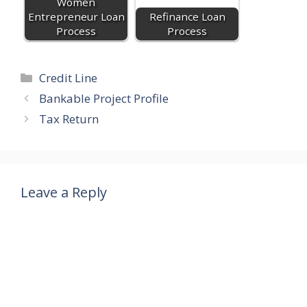
Women
Entrepreneur Loan
Refinance Loan
Process
Process
Categories
Credit Line
Bankable Project Profile
Tax Return
Leave a Reply