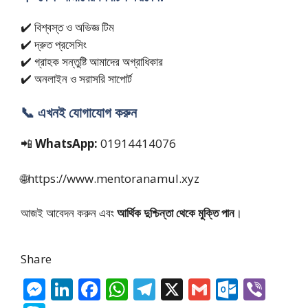
✔️ বিশ্বস্ত ও অভিজ্ঞ টিম
✔️ দ্রুত প্রসেসিং
✔️ গ্রাহক সন্তুষ্টি আমাদের অগ্রাধিকার
✔️ অনলাইন ও সরাসরি সাপোর্ট
📞 এখনই যোগাযোগ করুন
📲
WhatsApp:
01914414076
🌐https://www.mentoranamul.xyz
আজই আবেদন করুন এবং
আর্থিক দুশ্চিন্তা থেকে মুক্তি পান
।
Share
M
Li
F
W
T
X
G
O
Vi