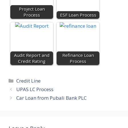
m
Project Loan
Process
ESF Loan Process
Audit Report and
Refinance Loan
Credit Rating
Process
Categories
Credit Line
UPAS LC Process
Car Loan from Pubali Bank PLC