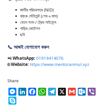
জাতীয় পরিচয়পত্র (NID)
ব্যাংক স্টেটমেন্ট (শেষ ৬ মাস)
বেতন সনদ / ট্রেড লাইসেন্স
গাড়ির কোটেশন
ছবি
📞 আজই যোগাযোগ করুন
📲
WhatsApp:
01914414076
🌐
Website:
https://www.mentoranmul.xyz
Share
M
Li
F
W
T
X
G
O
Vi
e
n
ac
h
el
m
ut
b
S
ss
k
e
at
e
ai
lo
er
k