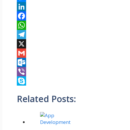
Messenger
LinkedIn
Facebook
WhatsApp
Telegram
X
Gmail
Outlook.com
Viber
Skype
Related Posts: