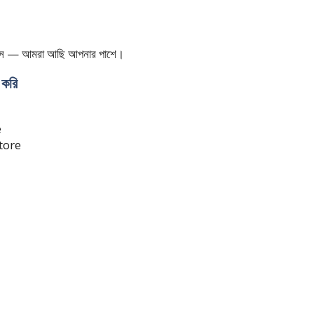
েস — আমরা আছি আপনার পাশে।
করি
e
tore