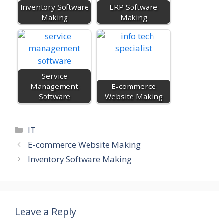
Inventory Software
ERP Software
Making
Making
Service
Management
E-commerce
Software
Website Making
Categories
IT
E-commerce Website Making
Inventory Software Making
Leave a Reply