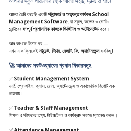
আপনার স্কুল পরিচালনা হোক আরও সহজ, দ্রুত ও স্মার্ট!
আমরা তৈরি করেছি একটি
স্ট্যান্ডার্ড ও অত্যন্ত কার্যকর School
Management Software
, যা স্কুল, কলেজ ও কোচিং
সেন্টারের
সম্পূর্ণ প্রশাসনিক কাজকে ডিজিটাল ও অটোমেটেড
করে।
আর কাগজে হিসাব নয় —
এখন এক ক্লিকেই
স্টুডেন্ট, টিচার, রেজাল্ট, ফি, অ্যাটেনডেন্স
সবকিছু!
🚀 আমাদের সফটওয়্যারের প্রধান ফিচারসমূহ
✅
Student Management System
ভর্তি, প্রোফাইল, ক্লাস, রোল, অ্যাটেনডেন্স ও একাডেমিক রিপোর্ট এক
জায়গায়।
✅
Teacher & Staff Management
শিক্ষক ও স্টাফদের তথ্য, টাইমটেবল ও কার্যক্রম সহজে ম্যানেজ করুন।
✅
Attendance Management