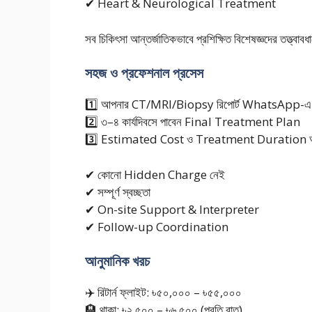
✔ Heart & Neurological Treatment
সব চিকিৎসা আন্তর্জাতিকভাবে প্রশিক্ষিত বিশেষজ্ঞদের তত্ত্বাব
সহজ ও প্রফেশনাল প্রসেস
1️⃣ আপনার CT/MRI/Biopsy রিপোর্ট WhatsApp-এ 
2️⃣ ৩–৪ কার্যদিবসে পাবেন Final Treatment Plan
3️⃣ Estimated Cost ও Treatment Duration আগ
✔ কোনো Hidden Charge নেই
✔ সম্পূর্ণ স্বচ্ছতা
✔ On-site Support & Interpreter
✔ Follow-up Coordination
আনুমানিক খরচ
✈️ রিটার্ন ফ্লাইট: ৳৫০,০০০ – ৳৫৫,০০০
🏨 থাকা: ৳২,৫০০ – ৳৬,৫০০ (প্রতি রাত)