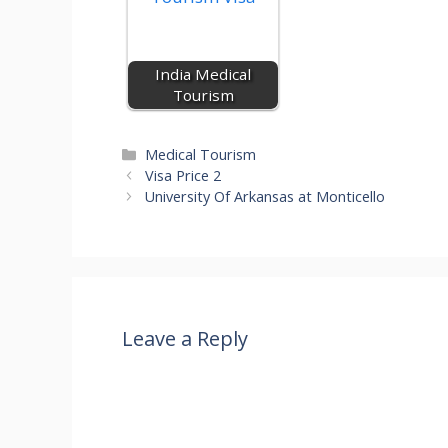
g
n
o
p
m
er
k
p
India Medical
Tourism
Categories
Medical Tourism
Visa Price 2
University Of Arkansas at Monticello
Leave a Reply