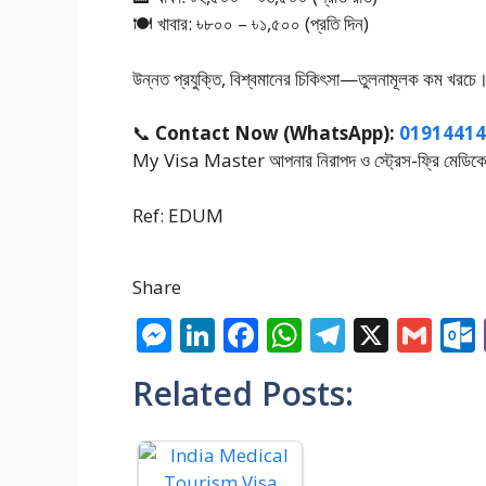
🍽️ খাবার: ৳৮০০ – ৳১,৫০০ (প্রতি দিন)
উন্নত প্রযুক্তি, বিশ্বমানের চিকিৎসা—তুলনামূলক কম খরচে
📞
Contact Now (WhatsApp):
01914414
My Visa Master আপনার নিরাপদ ও স্ট্রেস-ফ্রি মেডিকেল জা
Ref: EDUM
Share
M
Li
F
W
T
X
G
e
n
ac
h
el
m
Related Posts:
ss
k
e
at
e
ai
e
e
b
s
gr
l
n
dI
o
A
a