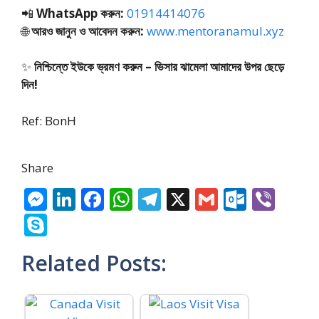
📲
WhatsApp করুন:
01914414076
🌐
আরও জানুন ও আবেদন করুন:
www.mentoranamul.xyz
✨
নিশ্চিন্তে ইউকে ভ্রমণ করুন – ভিসার ঝামেলা আমাদের উপর ছেড়ে
দিন!
Ref: BonH
Share
M
Li
F
W
T
X
G
O
Vi
e
n
ac
h
el
m
ut
b
S
ss
k
e
at
e
ai
lo
er
k
Related Posts:
e
e
b
s
gr
l
o
y
n
dI
o
A
a
k.
p
g
n
o
p
m
c
e