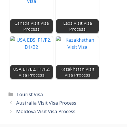
er
k
p
o
m
Canada Visit Visa
Laos Visit Visa
Process
Process
USA B1/B2, F1/F2,
Kazakhstan Visit
Visa Process
Visa Process
Categories
Tourist Visa
Australia Visit Visa Process
Moldova Visit Visa Process