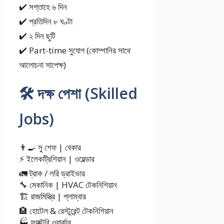
✔️ সপ্তাহে ৬ দিন
✔️ প্রতিদিন ৮ ঘণ্টা
✔️ ২ দিন ছুটি
✔️ Part-time সুযোগ (কোম্পানির সাথে
আলোচনা সাপেক্ষ)
🛠️ দক্ষ পেশা (Skilled
Jobs)
👨‍🍳 সু শেফ | বেকার
⚡ ইলেকট্রিশিয়ান | ওয়েল্ডার
🚛 ট্রাক / লরি ড্রাইভার
🔧 মেকানিক | HVAC টেকনিশিয়ান
🏗️ রাজমিস্ত্রি | প্লাম্বার
🏨 হোটেল & রেস্টুরেন্ট টেকনিশিয়ান
🏭 ফ্যাক্টরি ওয়ার্কার