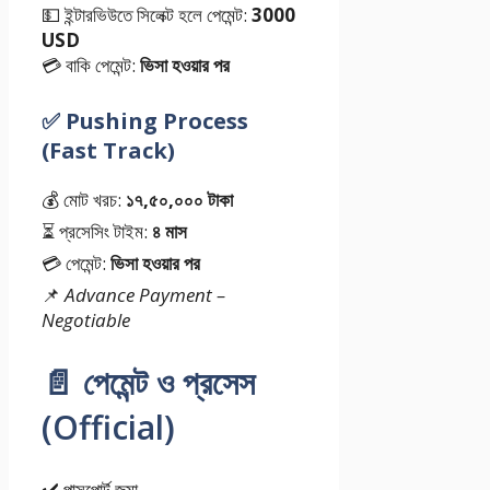
💵 ইন্টারভিউতে সিলেক্ট হলে পেমেন্ট:
3000
USD
💳 বাকি পেমেন্ট:
ভিসা হওয়ার পর
✅
Pushing Process
(Fast Track)
💰 মোট খরচ:
১৭,৫০,০০০ টাকা
⏳ প্রসেসিং টাইম:
৪ মাস
💳 পেমেন্ট:
ভিসা হওয়ার পর
📌
Advance Payment –
Negotiable
📄 পেমেন্ট ও প্রসেস
(Official)
✔️ পাসপোর্ট জমা