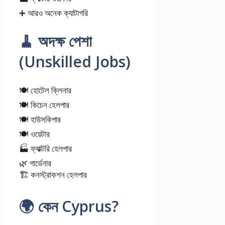
➕ আরও অনেক ক্যাটাগরি
🧹 অদক্ষ পেশা
(Unskilled Jobs)
🍽️ হোটেল ক্লিনার
🍽️ কিচেন হেলপার
🍽️ হাউসকিপার
🍽️ ওয়েটার
🏭 ফ্যাক্টরি হেলপার
🌿 গার্ডেনার
🏗️ কনস্ট্রাকশন হেলপার
🌍 কেন Cyprus?