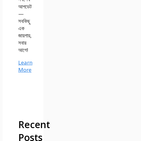
আপডেট
—
সবকিছু
এক
জায়গায়,
সবার
আগে!
Learn
More
Recent
Posts