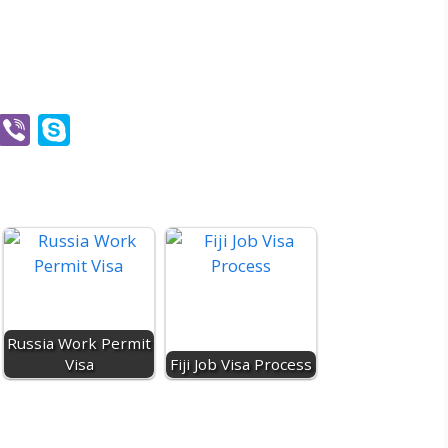
O
Vi
S
ut
b
k
lo
er
y
o
p
k.
e
c
o
m
Russia Work Permit
Visa
Fiji Job Visa Process