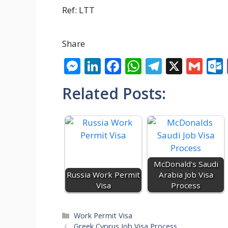
Ref: LTT
Share
M
Li
F
W
T
X
G
e
n
ac
h
el
m
Related Posts:
ss
k
e
at
e
ai
e
e
b
s
gr
l
n
dI
o
A
a
g
n
o
p
m
er
k
p
McDonald's Saudi
Russia Work Permit
Arabia Job Visa
Visa
Process
Categories
Work Permit Visa
Greek Cyprus Job Visa Process