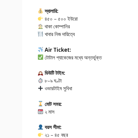
স্যালারি:
৪৫০ – ৫০০ ইউরো
থাকা কোম্পানির
খাবার নিজ দায়িত্বে
Air Ticket:
টোটাল প্যাকেজের মধ্যে অন্তর্ভুক্ত
ডিউটি টাইম:
৮–৯ ঘণ্টা
ওভারটাইম সুবিধা
মোট সময়:
২ মাস
বয়স সীমা:
২১ – ৪৫ বছর