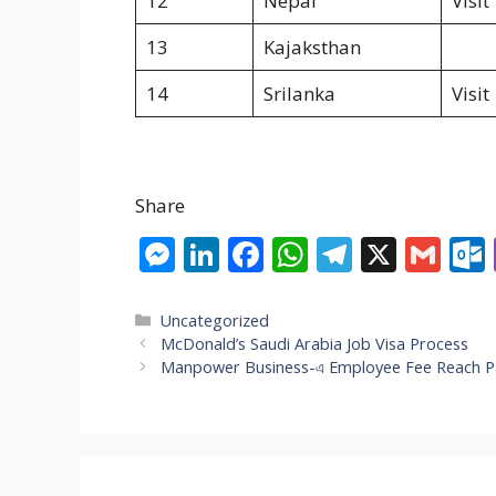
12
Nepal
Visit
13
Kajaksthan
14
Srilanka
Visit
Share
M
Li
F
W
T
X
G
e
n
ac
h
el
m
ss
k
e
at
e
ai
Categories
Uncategorized
McDonald’s Saudi Arabia Job Visa Process
e
e
b
s
gr
l
Manpower Business-এ Employee Fee Reach Paym
n
dI
o
A
a
g
n
o
p
m
er
k
p