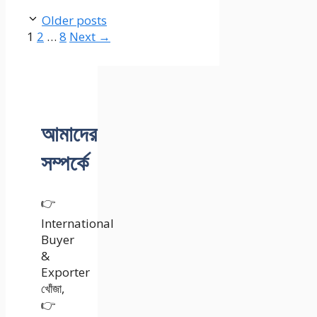
Older posts
Page
Page
Page
1
2
…
8
Next
→
আমাদের
সম্পর্কে
👉
International
Buyer
&
Exporter
খোঁজা,
👉