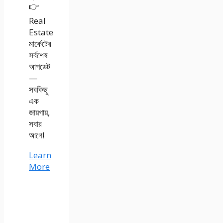
👉
Real
Estate
মার্কেটের
সর্বশেষ
আপডেট
—
সবকিছু
এক
জায়গায়,
সবার
আগে!
Learn
More