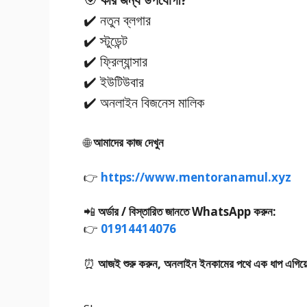
✔️ নতুন ব্লগার
✔️ স্টুডেন্ট
✔️ ফ্রিল্যান্সার
✔️ ইউটিউবার
✔️ অনলাইন বিজনেস মালিক
🌐
আমাদের কাজ দেখুন
👉
https://www.mentoranamul.xyz
📲
অর্ডার / বিস্তারিত জানতে WhatsApp করুন:
👉
01914414076
⏰
আজই শুরু করুন, অনলাইন ইনকামের পথে এক ধাপ এগিয়ে